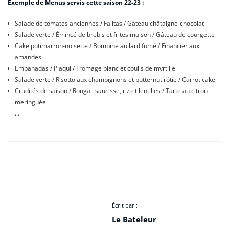
Exemple de Menus servis cette saison 22-23 :
Salade de tomates anciennes / Fajitas / Gâteau châtaigne-chocolat
Salade verte / Émincé de brebis et frites maison / Gâteau de courgette
Cake potimarron-noisette / Bombine au lard fumé / Financier aux
amandes
Empanadas / Plaqui / Fromage blanc et coulis de myrtille
Salade verte / Risotto aux champignons et butternut rôtie / Carrot cake
Crudités de saison / Rougail saucisse, riz et lentilles / Tarte au citron
meringuée
…
Écrit par :
Le Bateleur