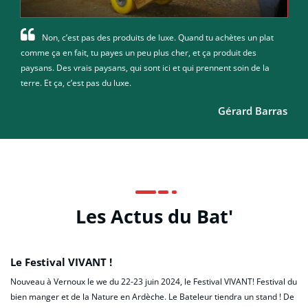
Non, c’est pas des produits de luxe. Quand tu achètes un plat
comme ça en fait, tu payes un peu plus cher, et ça produit des
paysans. Des vrais paysans, qui sont ici et qui prennent soin de la
terre. Et ça, c’est pas du luxe.
Gérard Barras
Les Actus du Bat'
Le Festival VIVANT !
Nouveau à Vernoux le we du 22-23 juin 2024, le Festival VIVANT! Festival du
bien manger et de la Nature en Ardèche. Le Bateleur tiendra un stand ! De