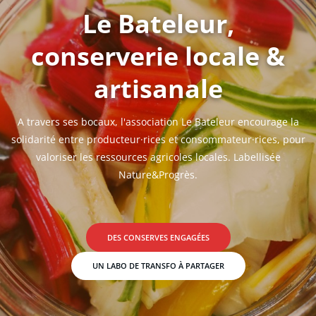
Le Bateleur,
conserverie locale &
artisanale
A travers ses bocaux, l'association Le Bateleur encourage la
solidarité entre producteur·rices et consommateur·rices, pour
valoriser les ressources agricoles locales. Labellisée
Nature&Progrès.
DES CONSERVES ENGAGÉES
UN LABO DE TRANSFO À PARTAGER