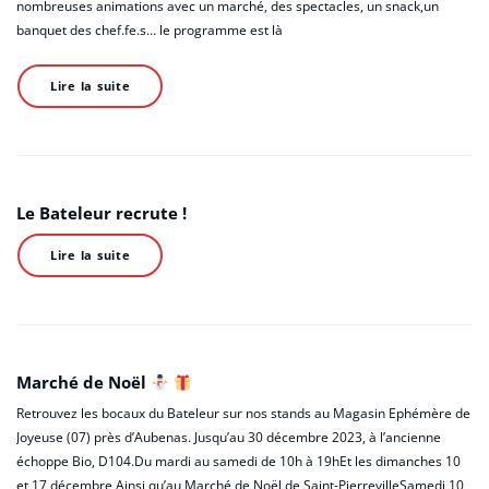
nombreuses animations avec un marché, des spectacles, un snack,un
banquet des chef.fe.s… le programme est là
Lire la suite
Le Bateleur recrute !
Lire la suite
Marché de Noël
Retrouvez les bocaux du Bateleur sur nos stands au Magasin Ephémère de
Joyeuse (07) près d’Aubenas. Jusqu’au 30 décembre 2023, à l’ancienne
échoppe Bio, D104.Du mardi au samedi de 10h à 19hEt les dimanches 10
et 17 décembre Ainsi qu’au Marché de Noël de Saint-PierrevilleSamedi 10