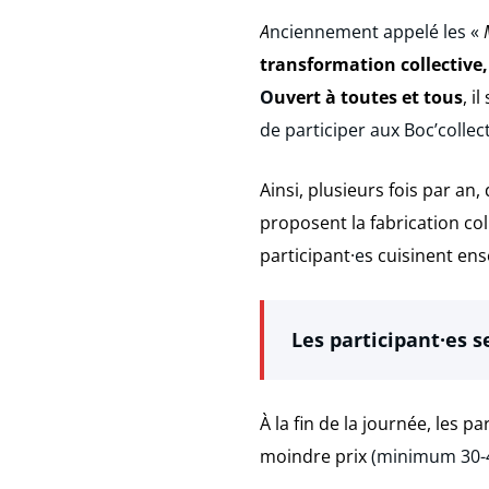
A
nciennement appelé les «
transformation collective,
O
uvert à toutes et tous
, i
de participer aux Boc’collec
Ainsi, plusieurs fois par an,
proposent la fabrication col
participant·
e
s cuisinent en
Les participant·es s
À la fin de la journée, les pa
moindre prix
(minimum 30-4