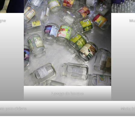
igne
Mut
Lavage de bocaux
z porc-chèvre
Mutu bi