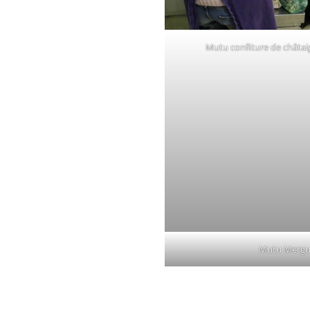
Mutu confiture de châta
Mutu Mergue