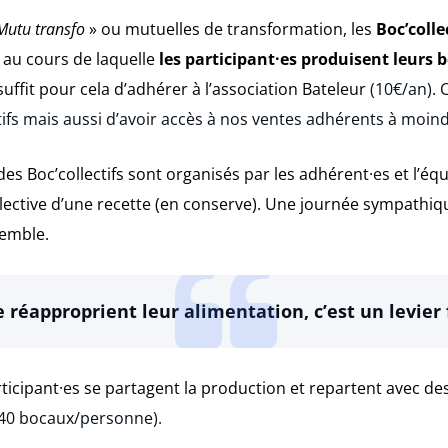
Mutu transfo
» ou mutuelles de transformation, les
Boc’colle
au cours de laquelle
les participan
t·
e
s p
roduisent leurs 
l suffit pour cela d’adhérer à l’association Bateleur
(10€/an). 
tifs mais aussi d’avoir accès à nos ventes adhérents à moind
 des Boc’collectifs sont organisés par les adhérent·
e
s et l’éq
lective d’une recette (en conserve). Une journée sympathiqu
semble.
e réapproprient leur alimentation, c’est un levier
rticipant·
e
s se partagent la production et repartent avec d
0 bocaux/personne).