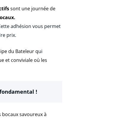
ctifs
sont
une journée de
bocaux.
Cette adhésion vous permet
re prix.
uipe du Bateleur q
ui
e et conviviale où les
 fondamental !
es bocaux savoureux à