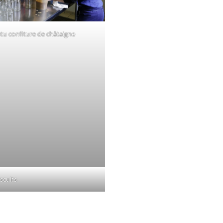
u confiture de châtaigne
scuits