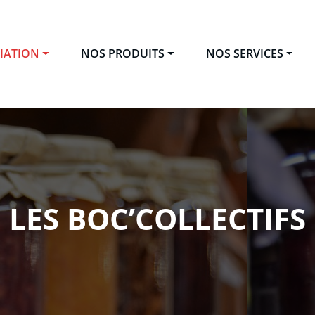
CIATION
NOS PRODUITS
NOS SERVICES
eur – Conserverie associative
l'bocal – Transformation alimentaire à Saint Pierreville en 
LES BOC’COLLECTIFS