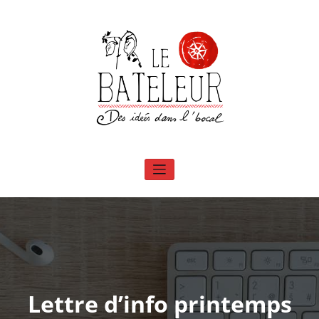
Aller
au
contenu
Le Bateleur – Conserverie associative
Des idées dans l'bocal – Transformation alimentaire à Saint Pierreville en
Ardèche
Lettre d’info printemps