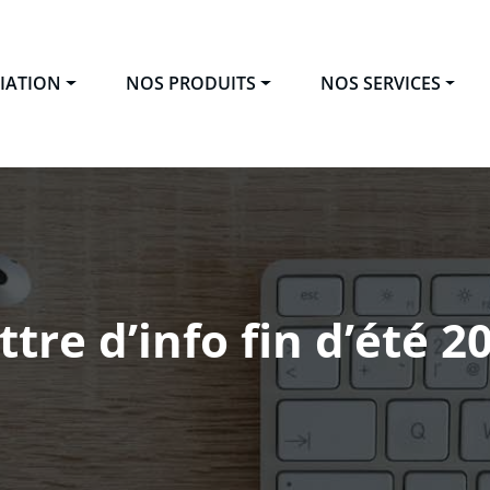
CIATION
NOS PRODUITS
NOS SERVICES
eur – Conserverie associative
l'bocal – Transformation alimentaire à Saint Pierreville en 
ttre d’info fin d’été 2