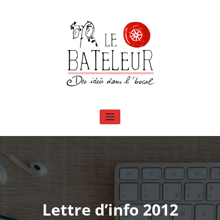
Aller
au
contenu
Le Bateleur – Conserverie associative
Des idées dans l'bocal – Transformation alimentaire à Saint Pierreville en
Ardèche
Lettre d’info 2012